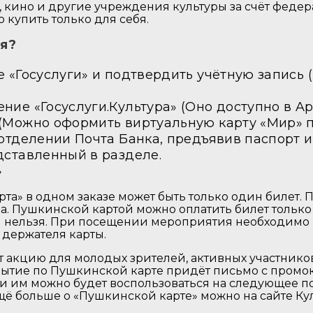
, кино и другие учреждения культуры за счёт федер
 купить только для себя.
ся?
 «Госуслуги» и подтвердить учётную запись (
ие «Госуслуги.Культура» (Оно доступно в AppS
 (Можно оформить виртуальную карту «Мир» 
 отделении Почта Банка, предъявив паспорт и
дставленный в разделе.
»
та» в одном заказе может быть только один билет.
а. Пушкинской картой можно оплатить билет только 
й нельзя. При посещении мероприятия необходимо
держателя карты.
ет акцию для молодых зрителей, активных участнико
обытие по Пушкинской карте придёт письмо с промо
и им можно будет воспользоваться на следующее п
щё больше о «Пушкинской карте» можно на сайте Ку