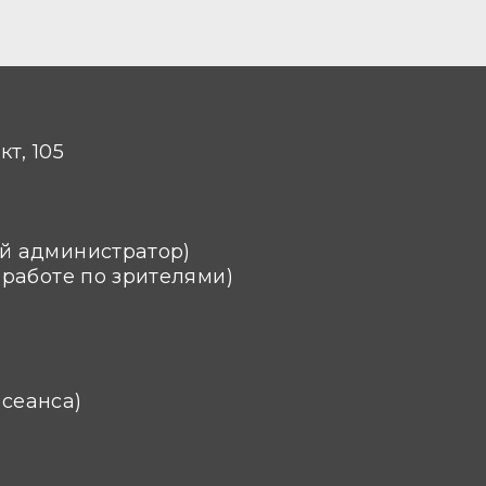
т, 105
ый администратор)
о работе по зрителями)
 сеанса)