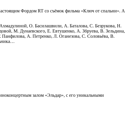
 настоящим Фордом RT со съёмок фильма «Ключ от спальни». А
 Ахмадулиной, О. Басилашвили, А. Баталова, С. Безрукова, Н.
идовой, М. Дунаевского, Е. Евтушенко, А. Збруева, В. Зельдина,
 Панфилова, А. Петренко, Л. Оганезова, С. Соловьёва, В.
льника…
Киноконцертным залом «Эльдар», с его уникальными