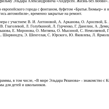
 фильму Эльдара Александровича «Андерсен. Жизнь без любви».
о европейского города с фонтаном, буфетом «Братья Люмьер» и
гись автомобиля», временно закрытые на ремонт.
чера с участием: В. И. Антоновой, А. Арканова, О. Аросевой, Б.
, В. Глаголевой, Л. Голубкиной, Л. Гурченко, Г. Данелии, А. Дем
ьшова, Е. Миронова, О. Митяева, О. Мысиной, С. Немоляевой, Г.
 А. Ширвиндта, Э. Шенгелая, С. Юрского, Ю. Яковлева, Л. Ярмо
аммы, в том числе, «В мире Эльдара Рязанова» - знакомство с 
мы для детей и школьников.