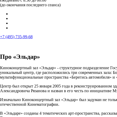
ежедневно с 8:30 до 00:00
(до окончания последнего сеанса)
+7 (495) 735-99-68
Про «Эльдар»
Киноконцертный зал «Эльдар» - структурное подразделение Го
уникальный центр, где расположились три современных зала: Бол
мультифункциональные пространства «Берегись автомобиля» и 
Центр был открыт 25 января 2005 года в реконструированном з
Александровича Рязанова и назван в его честь по инициативе 
Изначально Киноконцертный зал «Эльдар» был задуман не только
отечественной Кинематографии.
В «Эльдаре» созданы 4 тематических арт-пространства, расска