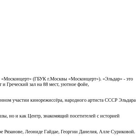
 «Москонцерт» (ГБУК г.Москвы «Москонцерт»). «Эльдар» - это
и Греческий зал на 88 мест, уютное фойе,
венном участии кинорежиссёра, народного артиста СССР Эльдара
азы, но и как Центр, знакомящий посетителей с историей
е Рязанове, Леониде Гайдае, Георгии Данелия, Алле Суриковой.