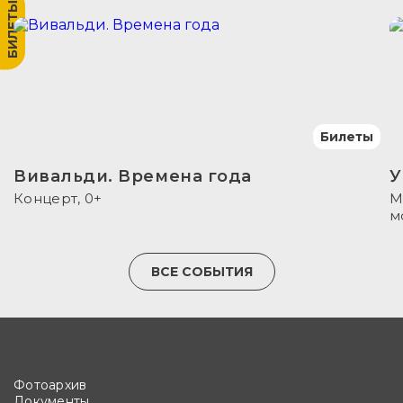
БИЛЕТЫ
Билеты
Вивальди. Времена года
У
Концерт, 0+
М
м
ВСЕ СОБЫТИЯ
Фотоархив
Документы