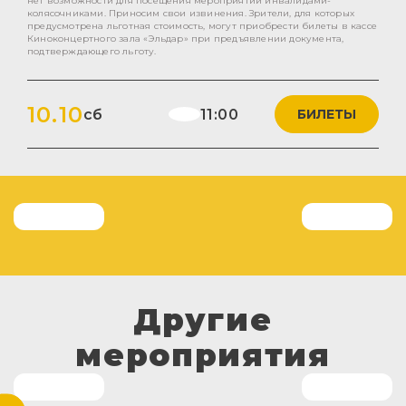
нет возможности для посещения мероприятий инвалидами-
колясочниками. Приносим свои извинения. Зрители, для которых
предусмотрена льготная стоимость, могут приобрести билеты в кассе
Киноконцертного зала «Эльдар» при предъявлении документа,
подтверждающего льготу.
10.10
сб
11:00
БИЛЕТЫ
Другие
мероприятия