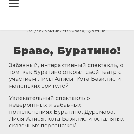
О НАС
АФИША
Про Киноконцертный зал
Эльдар
События
Детям
Браво, Буратино!
КИНО
Про Эльдара Рязанова
БИЛЕТЫ
Кино
Руководство
Браво, Буратино!
АРЕНДА
Оплата банковской картой
Театр в кино
КОНТАКТЫ
Пушкинская карта
Забавный, интерактивный спектакль, о
Возврат билетов
том, как Буратино открыл свой театр с
участием Лисы Алисы, Кота Базилио и
маленьких зрителей.
Увлекательный спектакль о
невероятных и забавных
приключениях Буратино, Дуремара,
Лисы Алисы, кота Базилио и остальных
сказочных персонажей.