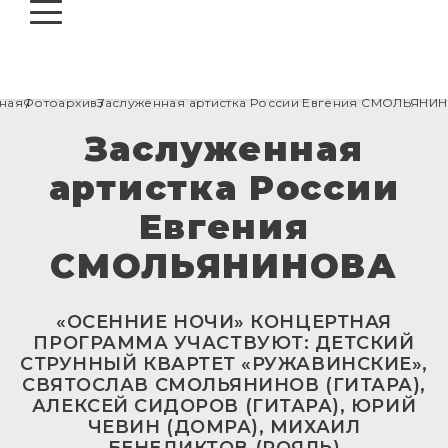
О НАС
АФИША
Про Киноконцертный зал
вная
Фотоархив
Заслуженная артистка России Евгения СМОЛЬЯНИ
КИНО
Про Эльдара Рязанова
Заслуженная
БИЛЕТЫ
Кино
Руководство
АРЕНДА
артистка России
Оплата банковской картой
Театр в кино
КОНТАКТЫ
Пушкинская карта
Евгения
Возврат билетов
СМОЛЬЯНИНОВА
«ОСЕННИЕ НОЧИ» КОНЦЕРТНАЯ
ПРОГРАММА УЧАСТВУЮТ: ДЕТСКИЙ
СТРУННЫЙ КВАРТЕТ «РУЖАВИНСКИЕ»,
СВЯТОСЛАВ СМОЛЬЯНИНОВ (ГИТАРА),
АЛЕКСЕЙ СИДОРОВ (ГИТАРА), ЮРИЙ
ЧЕВИН (ДОМРА), МИХАИЛ